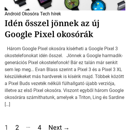
Android
Okosóra
Tech hírek
Idén ősszel jönnek az új
Google Pixel okosórák
Három Google Pixel okosóra kísérheti a Google Pixel 3
okostelefonokat idén ősszel. Jönnek a Google harmadik-
generációs Pixel okostelefonok! Bár ez talán már senkit
sem lep meg… Evan Blass szerint a Pixel 3 és a Pixel 3 XL
készülékeket más hardverek is kísérik majd. Többek között
a Pixel Buds vezeték nélküli fülhallgató újabb verziója,
illetve az első Pixel okosóra. Viszont egyből három Google
okosórára számíthatunk, amelyek a Triton, Ling és Sardine
[…]
B
…
e
1
2
4
Next
→