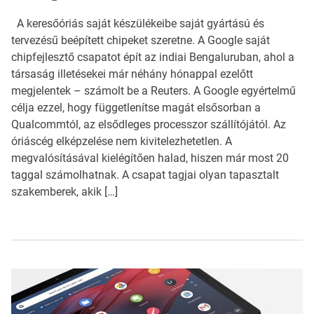
A keresőóriás saját készülékeibe saját gyártású és
tervezésű beépített chipeket szeretne. A Google saját
chipfejlesztő csapatot épít az indiai Bengaluruban, ahol a
társaság illetésekei már néhány hónappal ezelőtt
megjelentek – számolt be a Reuters. A Google egyértelmű
célja ezzel, hogy függetlenítse magát elsősorban a
Qualcommtól, az elsődleges processzor szállítójától. Az
óriáscég elképzelése nem kivitelezhetetlen. A
megvalósításával kielégítően halad, hiszen már most 20
taggal számolhatnak. A csapat tagjai olyan tapasztalt
szakemberek, akik […]