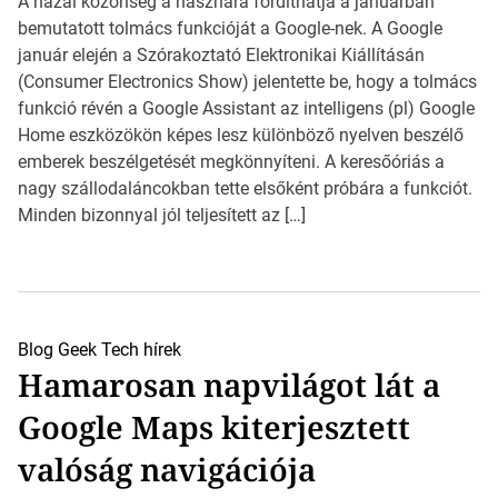
A hazai közönség a hasznára fordíthatja a januárban
bemutatott tolmács funkcióját a Google-nek. A Google
január elején a Szórakoztató Elektronikai Kiállításán
(Consumer Electronics Show) jelentette be, hogy a tolmács
funkció révén a Google Assistant az intelligens (pl) Google
Home eszközökön képes lesz különböző nyelven beszélő
emberek beszélgetését megkönnyíteni. A keresőóriás a
nagy szállodaláncokban tette elsőként próbára a funkciót.
Minden bizonnyal jól teljesített az […]
Blog
Geek
Tech hírek
Hamarosan napvilágot lát a
Google Maps kiterjesztett
valóság navigációja