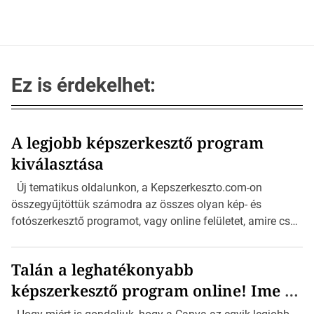
j
e
g
y
z
Ez is érdekelhet:
é
s
e
A legjobb képszerkesztő program
k
l
kiválasztása
a
Új tematikus oldalunkon, a Kepszerkeszto.com-on
p
összegyűjtöttük számodra az összes olyan kép- és
o
fotószerkesztő programot, vagy online felületet, amire csak
z
szükséged lehet a szerkesztéshez. Akár Androidos, vagy
á
Apple telefonon, vagy tableten, akár Mac-en, vagy
s
Talán a leghatékonyabb
Windows rendszeren szerkesztenéd a fotóidat, itt minden
a
képszerkesztő program online! Ime a
kép- és fotószerkesztő alternatívát megtalálsz, a részletes
leírásával és értékelésével együtt. Természetesen nem
Canva…