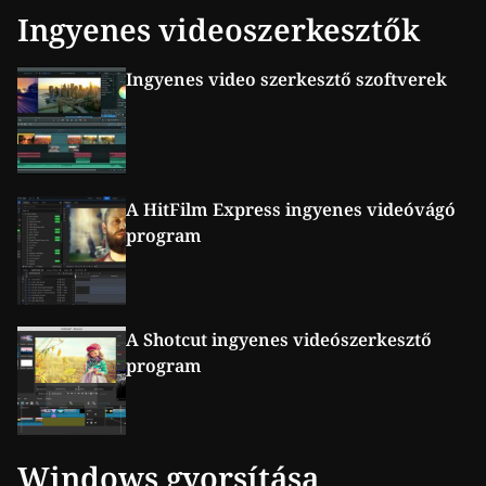
telepíteni sem kell gépünkre őket és szinte minden olyan
Ingyenes videoszerkesztők
szerkesztési funkciót tartalmaz, mint a Photoshop. 1.
GIMP […]
Ingyenes video szerkesztő szoftverek
A HitFilm Express ingyenes videóvágó
program
A Shotcut ingyenes videószerkesztő
program
Windows gyorsítása