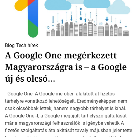
Blog
Tech hírek
A Google One megérkezett
Magyarországra is – a Google
új és olcsó
tárhelyszolgáltatása
Google One: A Google merőben alakított át fizetős
tárhelyre vonatkozó lehetőségeit. Eredményeképpen nem
csak olcsóbbak lettek, hanem nagyobb tárhelyet is kínál.
A Google One -t, a Google megújult tárhelyszolgáltatását
már a magyarországi felhasználók is igénybe vehetik A
fizetős szolgáltatás átalakítását tavaly májusban jelentette