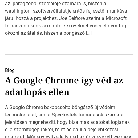
az iparág többi szereplője számára is, hiszen a
washingtoni szoftvervállalat jelentős fejlesztői munkával
járul hozzá a projekthez. Joe Belfiore szerint a Microsoft
felhasználóknak semmiféle kényelmetlenséget nem fog
okozni az átállás, hiszen a böngésző […]
Blog
A Google Chrome így véd az
adatlopás ellen
A Google Chrome bekapcsolta böngésző új védelmi
technológiáját, ami a Spectre-féle támadások számára
jelentősen megnehezíti, hogy bizalmas adatokat lopjanak
el a számítógépünkről, mint például a bejelentkezési
adatokat. Már egy évtizede ismert az úgynevezett webhely