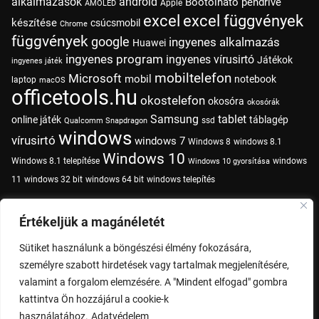
alkalmazások
android
Bootolható pendrive
Apple
AMOLED
excel
excel függvények
készítése
csúcsmobil
Chrome
függvények
google
ingyenes alkalmazás
Huawei
ingyenes program
ingyenes vírusirtó
Játékok
ingyenes játék
mobiltelefon
Microsoft
mobil
notebook
laptop
macOS
officetools.hu
okostelefon
okosóra
okosórák
Samsung
tablet
online játék
táblagép
ssd
Qualcomm Snapdragon
windows
vírusirtó
windows 7
Windows 8
windows 8.1
Windows 10
Windows 8.1 telepítése
windows
Windows 10 gyorsítása
11
windows 32 bit
windows 64 bit
windows telepítés
Értékeljük a magánéletét
Adatvédelem
Impresszum
Sütiket használunk a böngészési élmény fokozására,
személyre szabott hirdetések vagy tartalmak megjelenítésére,
valamint a forgalom elemzésére. A "Mindent elfogad" gombra
kattintva Ön hozzájárul a cookie-k
használatához.
Adatvédelem