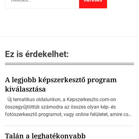
e
r
e
s
é
s
:
Ez is érdekelhet:
A legjobb képszerkesztő program
kiválasztása
Új tematikus oldalunkon, a Kepszerkeszto.com-on
összegyűjtöttük számodra az összes olyan kép- és
fotószerkesztő programot, vagy online felületet, amire csak
szükséged lehet a szerkesztéshez. Akár Androidos, vagy
Apple telefonon, vagy tableten, akár Mac-en, vagy
Talán a leghatékonyabb
Windows rendszeren szerkesztenéd a fotóidat, itt minden