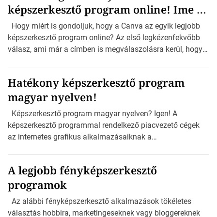
képszerkesztő program online! Ime a
kép- és fotószerkesztő alternatívát megtalálsz, a részletes
leírásával és értékelésével együtt. Természetesen nem
Canva…
Hogy miért is gondoljuk, hogy a Canva az egyik legjobb
feledkezünk meg az online fotószerkesztőkről sem Hiszen
képszerkesztő program online? Az első legkézenfekvőbb
sokmindenhez bőven elég egy online felület, ahova csak
válasz, ami már a címben is megválaszolásra kerül, hogy
feltölthetjük a képeinket […]
online… De ne félj, nem ennyiben merül ki a lista. A
legütősebb indok a Canva projekt elkészítéséhez
Hatékony képszerkesztő program
szükséges idő. A felhasználó felülete annyira egyszerű,
magyar nyelven!
hogy az szinte már bűn. Szinte nincs is olyan hétköznapi
dolog, amit ne tudnál megtervezni a segítségével. A
Képszerkesztő program magyar nyelven? Igen! A
Canva képszerkesztő program […]
képszerkesztő programmal rendelkező piacvezető cégek
az internetes grafikus alkalmazásaiknak a
funkciókínálatával igencsak szűkkezűen bánnak. Miért is
tennének másképpen? Hiszen profi programjaiknak
A legjobb fényképszerkesztő
köszönhetően igazán nagyot szakítanak, ezért az online
programok
verzióba a csodaeffektek már csak ritka esetben kerülnek
bele. Pár évvel ezelőtt, egészen pontosan 2017-ben egy
Az alábbi fényképszerkesztő alkalmazások tökéletes
magyar startup cég elkészítette az online képszerkesztő
választás hobbira, marketingeseknek vagy bloggereknek