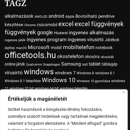
TAGZ
alkalmazások
android
Bootolható pendrive
Apple
AMOLED
excel
excel függvények
készítése
csúcsmobil
Chrome
függvények
google
ingyenes alkalmazás
Huawei
ingyenes program
ingyenes vírusirtó
Játékok
ingyenes játék
mobiltelefon
Microsoft
mobil
notebook
laptop
macOS
officetools.hu
okostelefon
okosóra
okosórák
Samsung
tablet
online játék
táblagép
ssd
Qualcomm Snapdragon
windows
vírusirtó
windows 7
Windows 8
windows 8.1
Windows 10
Windows 8.1 telepítése
windows
Windows 10 gyorsítása
11
windows 32 bit
windows 64 bit
windows telepítés
Értékeljük a magánéletét
Sütiket használunk a böngészési élmény fokozására,
Adatvédelem
Impresszum
személyre szabott hirdetések vagy tartalmak megjelenítésére,
valamint a forgalom elemzésére. A "Mindent elfogad" gombra