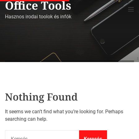
Office Tools
S
M
k
e
Hasznos irodai toolok és infók
i
n
p
u
t
o
c
o
n
t
e
n
t
Nothing Found
It seems we can’t find what you’re looking for. Perhaps
searching can help.
K