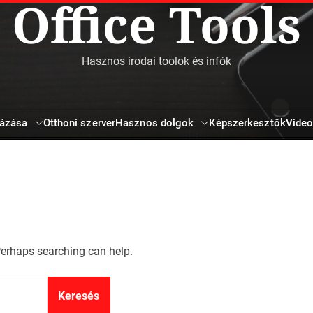
Office Tools
Hasznos irodai toolok és infók
mázása
Hasznos dolgok
Otthoni szerver
Képszerkesztők
Video
 Perhaps searching can help.