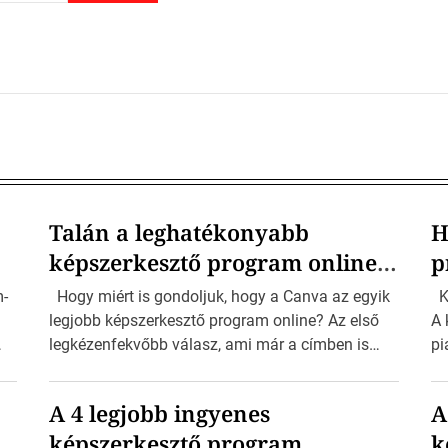
Talán a leghatékonyabb
H
képszerkesztő program online!
p
Ime a Canva…
m-
Hogy miért is gondoljuk, hogy a Canva az egyik
Ké
legjobb képszerkesztő program online? Az első
A 
legkézenfekvőbb válasz, ami már a címben is
pi
megválaszolásra kerül, hogy online… De ne félj,
al
nem ennyiben merül ki a lista. A legütősebb indok
sz
A 4 legjobb ingyenes
A
a Canva projekt elkészítéséhez szükséges idő. A
má
képszerkesztő program
k
tt
felhasználó felülete annyira egyszerű, hogy az
kö