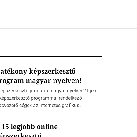
atékony képszerkesztő
rogram magyar nyelven!
pszerkesztő program magyar nyelven? Igen!
képszerkesztő programmal rendelkező
acvezető cégek az internetes grafikus
kalmazásaiknak a funkciókínálatával igencsak
űkkezűen bánnak. Miért is tennének
 15 legjobb online
sképpen? Hiszen profi programjaiknak
épszerkesztő
szönhetően igazán nagyot szakítanak, ezért az