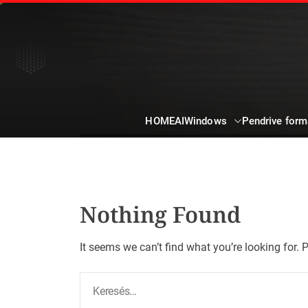
S
k
i
p
t
o
c
Windows
Pendrive for
HOME
AI
o
n
t
e
n
t
Nothing Found
It seems we can’t find what you’re looking for.
K
e