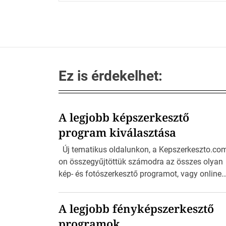
r
e
s
é
s
:
Ez is érdekelhet:
A legjobb képszerkesztő
program kiválasztása
Új tematikus oldalunkon, a Kepszerkeszto.co
on összegyűjtöttük számodra az összes olyan
kép- és fotószerkesztő programot, vagy online
felületet, amire csak szükséged lehet a
szerkesztéshez. Akár Androidos, vagy Apple
A legjobb fényképszerkesztő
telefonon, vagy tableten, akár Mac-en, vagy
programok
Windows rendszeren szerkesztenéd a fotóidat, i