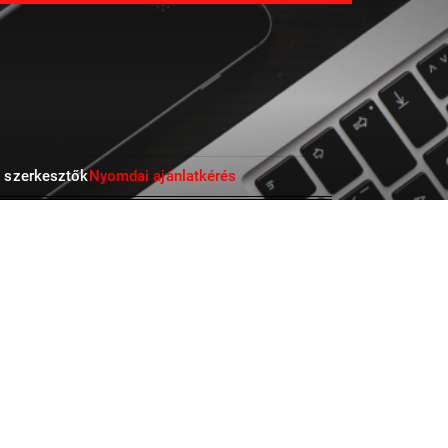
 szerkesztők
Nyomdai ajánlatkérés